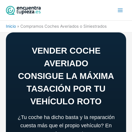
Ir
al
contenido
Inicio
Compramos Coches Averiados o Siniestrados
VENDER COCHE
AVERIADO
CONSIGUE LA MÁXIMA
TASACIÓN POR TU
VEHÍCULO ROTO
¿Tu coche ha dicho basta y la reparación
cuesta más que el propio vehículo?
En