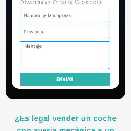
Tipo
PARTICULAR
TALLER
DESGUACE
Empresa
Provincia
Mensaje
ENVIAR
¿Es legal vender un coche
con avería mecánica a un