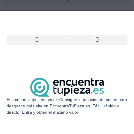
Compramos Coches Averiados o Siniestrados
Buscador de Piezas de Desguace
Ese coche viejo tiene valor. Consigue la tasación de coche para
desguace más alta en EncuentraTuPieza.es. Fácil, rápido y
directo. Entra y obtén el máximo valor