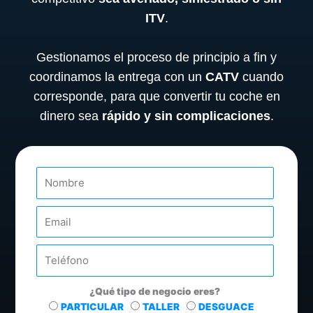
ITV
.
Gestionamos el proceso de principio a fin y
coordinamos la entrega con un
CATV
cuando
corresponde, para que convertir tu coche en
dinero sea
rápido y sin complicaciones
.
N
o
m
E
b
m
r
a
e
T
i
e
l
l
¿Qué tipo de negocio eres?
e
T
PARTICULAR
TALLER
DESGUACE