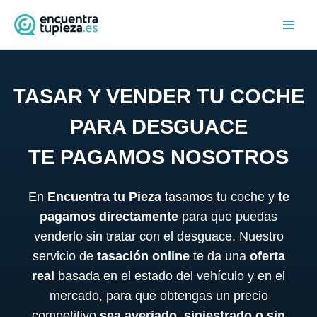
Ir
al
contenido
TASAR Y VENDER TU COCHE
PARA DESGUACE
TE PAGAMOS NOSOTROS
En
Encuentra tu Pieza
tasamos tu coche y
te
pagamos directamente
para que puedas
venderlo sin tratar con el desguace. Nuestro
servicio de
tasación online
te da una
oferta
real
basada en el estado del vehículo y en el
mercado, para que obtengas un precio
competitivo
sea averiado, siniestrado o sin