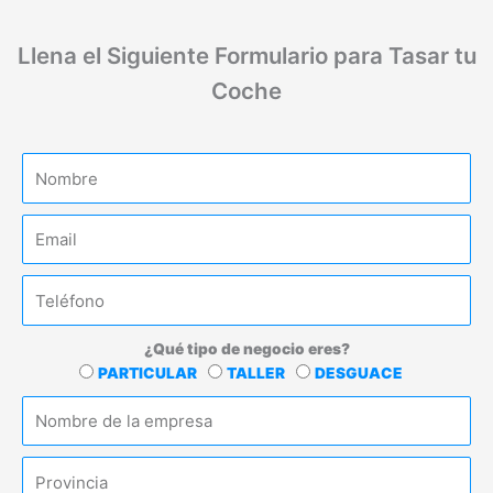
Llena el Siguiente Formulario para Tasar tu
Coche
N
o
m
E
b
m
r
a
e
T
i
e
l
l
¿Qué tipo de negocio eres?
e
T
PARTICULAR
TALLER
DESGUACE
f
i
E
o
p
m
n
o
p
o
P
r
r