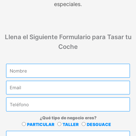
especiales.
Llena el Siguiente Formulario para Tasar tu
Coche
N
o
m
E
b
m
r
a
e
T
i
e
l
l
¿Qué tipo de negocio eres?
e
T
PARTICULAR
TALLER
DESGUACE
f
i
E
o