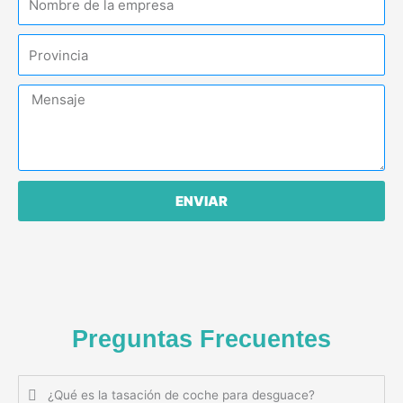
p
m
n
o
p
o
P
r
r
e
o
s
M
v
a
e
i
n
n
s
c
a
i
j
ENVIAR
a
e
Preguntas Frecuentes
¿Qué es la tasación de coche para desguace?