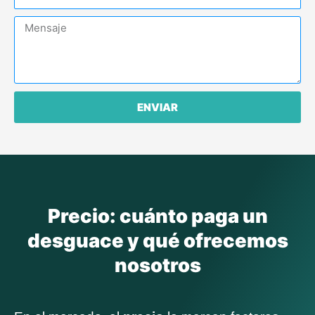
e
o
s
M
v
a
e
i
n
n
s
c
a
i
j
ENVIAR
a
e
Precio: cuánto paga un
desguace y qué ofrecemos
nosotros