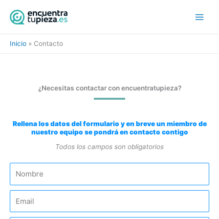
Ir
al
contenido
Inicio
Contacto
¿Necesitas contactar con encuentratupieza?
Rellena los datos del formulario y en breve un miembro de
nuestro equipo se pondrá en contacto contigo
Todos los campos son obligatorios
N
o
m
E
b
m
r
a